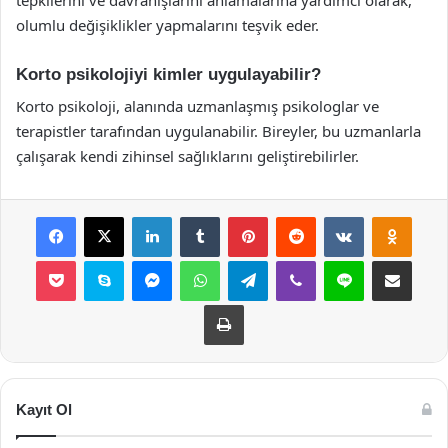
olumlu değişiklikler yapmalarını teşvik eder.
Korto psikolojiyi kimler uygulayabilir?
Korto psikoloji, alanında uzmanlaşmış psikologlar ve
terapistler tarafından uygulanabilir. Bireyler, bu uzmanlarla
çalışarak kendi zihinsel sağlıklarını geliştirebilirler.
Facebook
X
LinkedIn
Tumblr
Pinterest
Reddit
VKontakte
Odnok
Pocket
Skype
Messenger
WhatsApp
Telegram
Viber
Line
E-Posta ile payla
Yazdır
Kayıt Ol