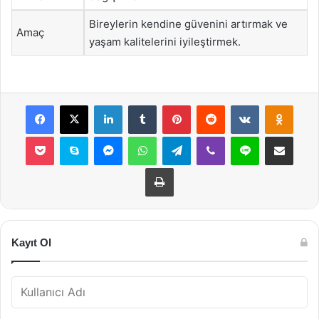
Bireylerin kendine güvenini artırmak ve
Amaç
yaşam kalitelerini iyileştirmek.
Facebook
X
LinkedIn
Tumblr
Pinterest
Reddit
VKontakte
Odnok
Pocket
Skype
Messenger
WhatsApp
Telegram
Viber
Line
E-Posta ile payla
Yazdır
Kayıt Ol