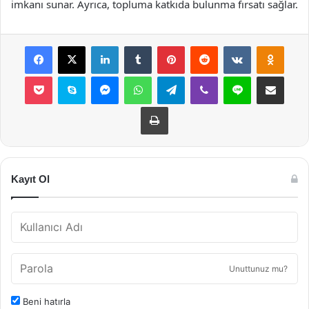
imkanı sunar. Ayrıca, topluma katkıda bulunma fırsatı sağlar.
Facebook
X
LinkedIn
Tumblr
Pinterest
Reddit
VKontakte
Odnok
Pocket
Skype
Messenger
WhatsApp
Telegram
Viber
Line
E-Posta ile payla
Yazdır
Kayıt Ol
Unuttunuz mu?
Beni hatırla