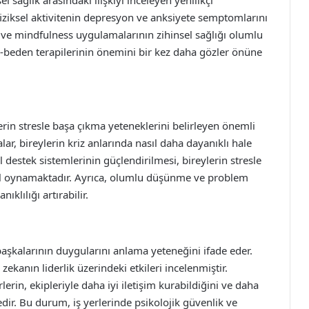
l sağlık arasındaki ilişkiyi inceleyen yenilikçi
fiziksel aktivitenin depresyon ve anksiyete semptomlarını
n ve mindfulness uygulamalarının zihinsel sağlığı olumlu
n-beden terapilerinin önemini bir kez daha gözler önüne
i
erin stresle başa çıkma yeteneklerini belirleyen önemli
ar, bireylerin kriz anlarında nasıl daha dayanıklı hale
l destek sistemlerinin güçlendirilmesi, bireylerin stresle
rol oynamaktadır. Ayrıca, olumlu düşünme ve problem
ıklılığı artırabilir.
başkalarının duygularını anlama yeteneğini ifade eder.
kanın liderlik üzerindeki etkileri incelenmiştir.
erin, ekipleriyle daha iyi iletişim kurabildiğini ve daha
edir. Bu durum, iş yerlerinde psikolojik güvenlik ve