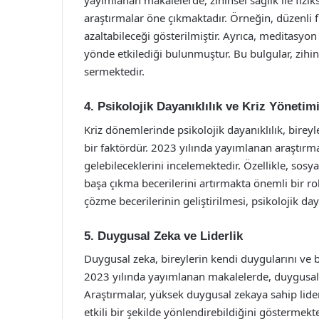
yayımlanan makalelerde, zihinsel sağlık ile fizikse
araştırmalar öne çıkmaktadır. Örneğin, düzenli 
azaltabileceği gösterilmiştir. Ayrıca, meditasyo
yönde etkilediği bulunmuştur. Bu bulgular, zihi
sermektedir.
4. Psikolojik Dayanıklılık ve Kriz Yönetim
Kriz dönemlerinde psikolojik dayanıklılık, bireyl
bir faktördür. 2023 yılında yayımlanan araştırmal
gelebileceklerini incelemektedir. Özellikle, sosya
başa çıkma becerilerini artırmakta önemli bir 
çözme becerilerinin geliştirilmesi, psikolojik dayan
5. Duygusal Zeka ve Liderlik
Duygusal zeka, bireylerin kendi duygularını ve 
2023 yılında yayımlanan makalelerde, duygusal ze
Araştırmalar, yüksek duygusal zekaya sahip liderl
etkili bir şekilde yönlendirebildiğini göstermekt