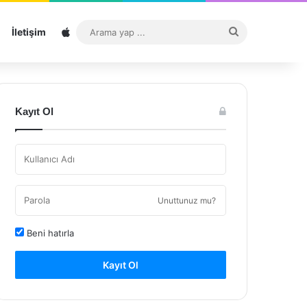
Sitemap
Arama
İletişim
yap
...
Kayıt Ol
Unuttunuz mu?
Beni hatırla
Kayıt Ol