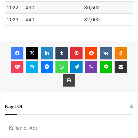
2022
430
30,500
2023
440
32,000
Facebook
X
LinkedIn
Tumblr
Pinterest
Reddit
VKontakte
Odnok
Pocket
Skype
Messenger
WhatsApp
Telegram
Viber
Line
E-Posta ile payla
Yazdır
Kayıt Ol