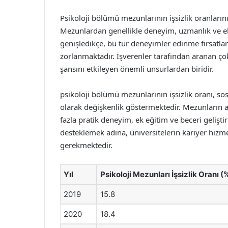
Psikoloji bölümü mezunlarının işsizlik oranlarını 
Mezunlardan genellikle deneyim, uzmanlık ve ek 
genişledikçe, bu tür deneyimler edinme fırsatla
zorlanmaktadır. İşverenler tarafından aranan ç
şansını etkileyen önemli unsurlardan biridir.
psikoloji bölümü mezunlarının işsizlik oranı, sos
olarak değişkenlik göstermektedir. Mezunların al
fazla pratik deneyim, ek eğitim ve beceri gelişti
desteklemek adına, üniversitelerin kariyer hizme
gerekmektedir.
Yıl
Psikoloji Mezunları İşsizlik Oranı (
2019
15.8
2020
18.4