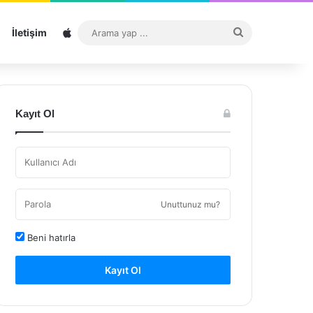
Sitemap
Arama
İletişim
yap
...
Kayıt Ol
Unuttunuz mu?
Beni hatırla
Kayıt Ol