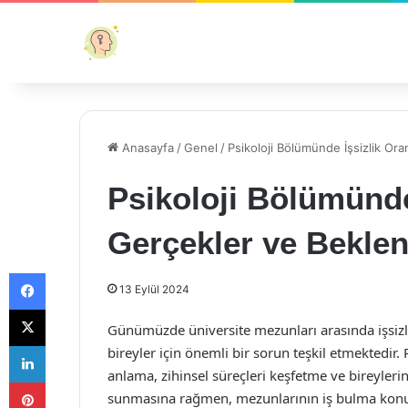
Anasayfa
/
Genel
/
Psikoloji Bölümünde İşsizlik Ora
Psikoloji Bölümünde
Gerçekler ve Beklent
Facebook
13 Eylül 2024
X
Günümüzde üniversite mezunları arasında işsizlik
LinkedIn
bireyler için önemli bir sorun teşkil etmektedir.
anlama, zihinsel süreçleri keşfetme ve bireyleri
Pinterest
sunmasına rağmen, mezunlarının iş bulma konusu