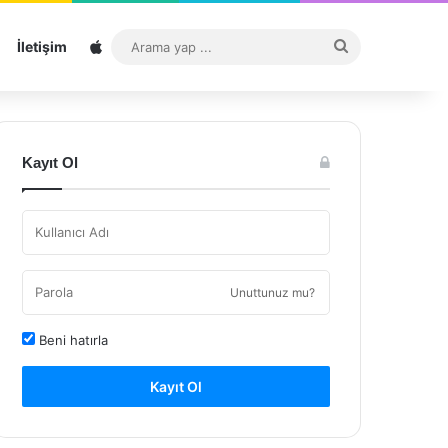
Sitemap
Arama
İletişim
yap
...
Kayıt Ol
Unuttunuz mu?
Beni hatırla
Kayıt Ol