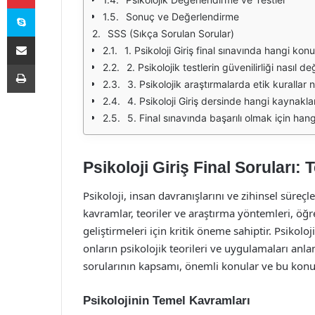
Skype
Sonuç ve Değerlendirme
SSS (Sıkça Sorulan Sorular)
E-Posta ile paylaş
1. Psikoloji Giriş final sınavında hangi ko
Yazdır
2. Psikolojik testlerin güvenilirliği nasıl değ
3. Psikolojik araştırmalarda etik kurallar n
4. Psikoloji Giriş dersinde hangi kaynakla
5. Final sınavında başarılı olmak için han
Psikoloji Giriş Final Soruları
Psikoloji, insan davranışlarını ve zihinsel süreçl
kavramlar, teoriler ve araştırma yöntemleri, öğre
geliştirmeleri için kritik öneme sahiptir. Psikoloj
onların psikolojik teorileri ve uygulamaları anla
sorularının kapsamı, önemli konular ve bu konula
Psikolojinin Temel Kavramları