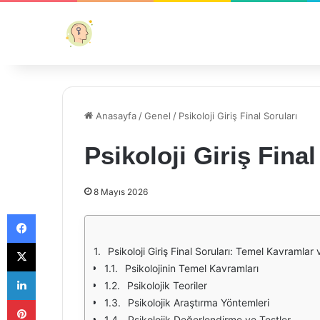
Anasayfa
/
Genel
/
Psikoloji Giriş Final Soruları
Psikoloji Giriş Final
8 Mayıs 2026
Facebook
X
Psikoloji Giriş Final Soruları: Temel Kavramla
Psikolojinin Temel Kavramları
LinkedIn
Psikolojik Teoriler
Pinterest
Psikolojik Araştırma Yöntemleri
Psikolojik Değerlendirme ve Testler