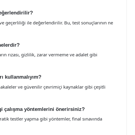
eğerlendirilir?
ı ve geçerliliği ile değerlendirilir. Bu, test sonuçlarının ne
nelerdir?
arın rızası, gizlilik, zarar vermeme ve adalet gibi
arı kullanmalıyım?
akaleler ve güvenilir çevrimiçi kaynaklar gibi çeşitli
gi çalışma yöntemlerini önerirsiniz?
ratik testler yapma gibi yöntemler, final sınavında