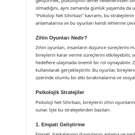
geliştirmek, psikolojinin temel hedeflerinden bir
olmadığını, aynı zamanda günlük yaşamda da uyg
“Psikoloji Net Sihirbazı” kavramı, bu stratejileri
anlamalarına ve bu oyunları kendi lehlerine çe
Zihin Oyunları Nedir?
Zihin oyunları, insanların düşünce süreçlerini 
bireylerin karar verme süreçlerini etkileyebilir, 
hedeflere ulaşmada önemli bir rol oynayabilir. Zih
kullanılarak gerçekleştirilir. Bu oyunlar, bireyler
üzerinde olumlu bir etki bırakmalarına ve sosyal i
Psikolojik Stratejiler
Psikoloji Net Sihirbazı, bireylerin zihin oyunlarını
sunar. İşte bu stratejelerden bazıları:
1. Empati Geliştirme
Empati, başkalarının duygularını anlama ve payla