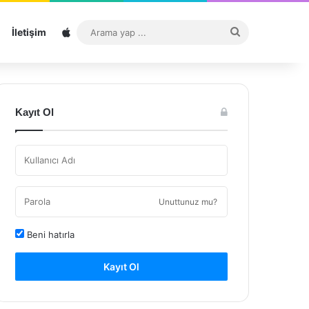
Sitemap
Arama
İletişim
yap
...
Kayıt Ol
Unuttunuz mu?
Beni hatırla
Kayıt Ol