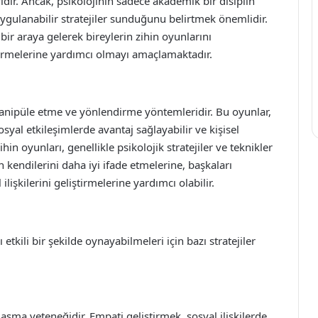
idir. Ancak, psikolojinin sadece akademik bir disiplin
ulanabilir stratejiler sunduğunu belirtmek önemlidir.
n bir araya gelerek bireylerin zihin oyunlarını
virmelerine yardımcı olmayı amaçlamaktadır.
manipüle etme ve yönlendirme yöntemleridir. Bu oyunlar,
sosyal etkileşimlerde avantaj sağlayabilir ve kişisel
in oyunları, genellikle psikolojik stratejiler ve teknikler
in kendilerini daha iyi ifade etmelerine, başkaları
lişkilerini geliştirmelerine yardımcı olabilir.
 etkili bir şekilde oynayabilmeleri için bazı stratejiler
şma yeteneğidir. Empati geliştirmek, sosyal ilişkilerde