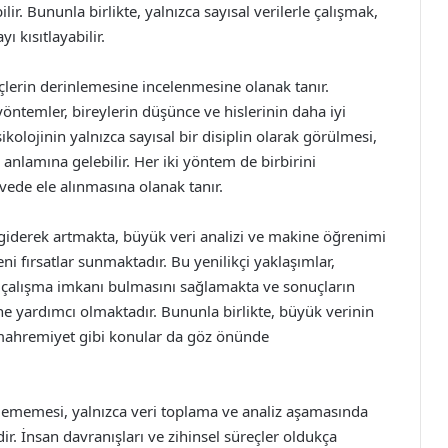
lir. Bununla birlikte, yalnızca sayısal verilerle çalışmak,
ı kısıtlayabilir.
reçlerin derinlemesine incelenmesine olanak tanır.
öntemler, bireylerin düşünce ve hislerinin daha iyi
kolojinin yalnızca sayısal bir disiplin olarak görülmesi,
k anlamına gelebilir. Her iki yöntem de birbirini
vede ele alınmasına olanak tanır.
i giderek artmakta, büyük veri analizi ve makine öğrenimi
i fırsatlar sunmaktadır. Bu yenilikçi yaklaşımlar,
de çalışma imkanı bulmasını sağlamakta ve sonuçların
ne yardımcı olmaktadır. Bununla birlikte, büyük verinin
l mahremiyet gibi konular da göz önünde
rilememesi, yalnızca veri toplama ve analiz aşamasında
ir. İnsan davranışları ve zihinsel süreçler oldukça