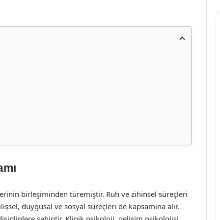
amı
lerinin birleşiminden türemiştir. Ruh ve zihinsel süreçleri
ilişsel, duygusal ve sosyal süreçleri de kapsamına alır.
isiplinlere sahiptir. Klinik psikoloji, gelişim psikolojisi,