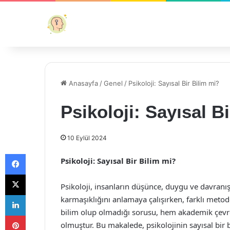
Anasayfa
/
Genel
/
Psikoloji: Sayısal Bir Bilim mi?
Psikoloji: Sayısal B
10 Eylül 2024
Facebook
Psikoloji: Sayısal Bir Bilim mi?
X
Psikoloji, insanların düşünce, duygu ve davranışl
LinkedIn
karmaşıklığını anlamaya çalışırken, farklı metodo
bilim olup olmadığı sorusu, hem akademik çevre
Pinterest
olmuştur. Bu makalede, psikolojinin sayısal bir