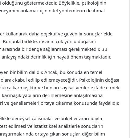
i olduğunu göstermektedir. Böylelikle, psikolojinin
deneyimini anlamak için nitel yöntemlerin de ihmal
izler kullanarak daha objektif ve güvenilir sonuçlar elde
r. Bununla birlikte, insanın çok yönlü doğasını
ar arasında bir denge sağlanması gerekmektedir. Bu
 anlayışındaki derinlik için hayati önem taşımaktadır.
eleyen bir bilim dalıdır. Ancak, bu konuda en temel
m olarak kabul edilip edilemeyeceğidir. Psikolojinin doğası
ldukça karmaşıktır ve bunları sayısal verilerle ifade etmek
u karmaşık yapıların derinlemesine anlaşılmasına
mleri ve genellemeleri ortaya çıkarma konusunda faydalıdır.
ellikle deneysel çalışmalar ve anketler aracılığıyla
test edilmesi ve istatistiksel analizlerle sonuçların
araştırmalarında ortaya çıkan sonuçlar, diğer bilim