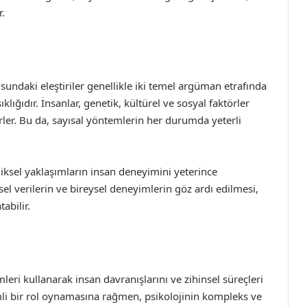
r.
sundaki eleştiriler genellikle iki temel argüman etrafında
ıklığıdır. İnsanlar, genetik, kültürel ve sosyal faktörler
erler. Bu da, sayısal yöntemlerin her durumda yeterli
celiksel yaklaşımların insan deneyimini yeterince
el verilerin ve bireysel deneyimlerin göz ardı edilmesi,
abilir.
leri kullanarak insan davranışlarını ve zihinsel süreçleri
nemli bir rol oynamasına rağmen, psikolojinin kompleks ve