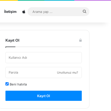
Sitemap
Arama
İletişim
yap
...
Kayıt Ol
Unuttunuz mu?
Beni hatırla
Kayıt Ol