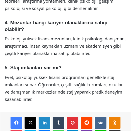
teorileri, araştırma yöntemleri, klinik psikoloji, gelişim
psikolojisi ve sosyal psikoloji gibi dersler alınır.
4. Mezunlar hangi kariyer olanaklarına sahip
olabilir?
Psikoloji yüksek lisans mezunları, klinik psikolog, danışman,
araştırmacı, insan kaynakları uzmanı ve akademisyen gibi
çeşitli kariyer olanaklarına sahip olabilirler.
5. Staj imkanları var mı?
Evet, psikoloji yüksek lisans programları genellikle staj
imkanları sunar. Öğrenciler, çeşitli sağlık kurumları, okullar
ve danışmanlık merkezlerinde staj yaparak pratik deneyim
kazanabilirler.
Facebook
X
LinkedIn
Tumblr
Pinterest
Reddit
VKontakte
Odnok
Pocket
Skype
Messenger
WhatsApp
Telegram
Viber
Line
E-Posta ile payla