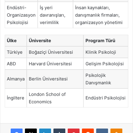
Endüstri-
İş yeri
İnsan kaynakları,
Organizasyon
davranışları,
danışmanlık firmaları,
Psikolojisi
verimlilik
organizasyon yönetimi
Ülke
Üniversite
Program Türü
Türkiye
Boğaziçi Üniversitesi
Klinik Psikoloji
ABD
Harvard Üniversitesi
Gelişim Psikolojisi
Psikolojik
Almanya
Berlin Üniversitesi
Danışmanlık
London School of
İngiltere
Endüstri Psikolojisi
Economics
Facebook
X
LinkedIn
Tumblr
Pinterest
Reddit
VKontakte
Odnok