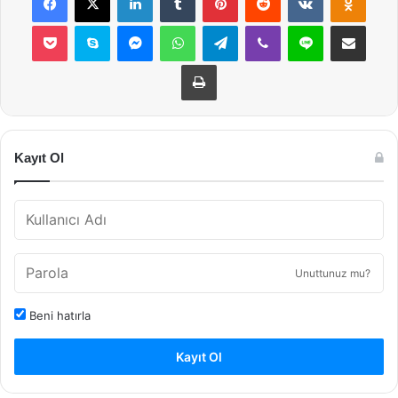
Pocket
Skype
Messenger
WhatsApp
Telegram
Viber
Line
E-Posta ile payla
Yazdır
Kayıt Ol
Unuttunuz mu?
Beni hatırla
Kayıt Ol