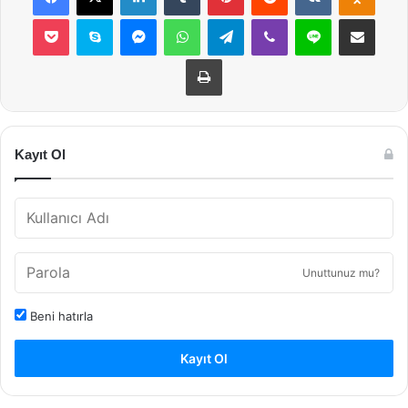
Pocket
Skype
Messenger
WhatsApp
Telegram
Viber
Line
E-Posta ile payla
Yazdır
Kayıt Ol
Unuttunuz mu?
Beni hatırla
Kayıt Ol