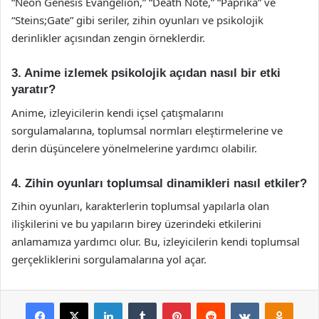
“Neon Genesis Evangelion,” “Death Note,” “Paprika” ve
“Steins;Gate” gibi seriler, zihin oyunları ve psikolojik
derinlikler açısından zengin örneklerdir.
3. Anime izlemek psikolojik açıdan nasıl bir etki
yaratır?
Anime, izleyicilerin kendi içsel çatışmalarını
sorgulamalarına, toplumsal normları eleştirmelerine ve
derin düşüncelere yönelmelerine yardımcı olabilir.
4. Zihin oyunları toplumsal dinamikleri nasıl etkiler?
Zihin oyunları, karakterlerin toplumsal yapılarla olan
ilişkilerini ve bu yapıların birey üzerindeki etkilerini
anlamamıza yardımcı olur. Bu, izleyicilerin kendi toplumsal
gerçekliklerini sorgulamalarına yol açar.
Facebook
X
LinkedIn
Tumblr
Pinterest
Reddit
VKontakte
Odnok