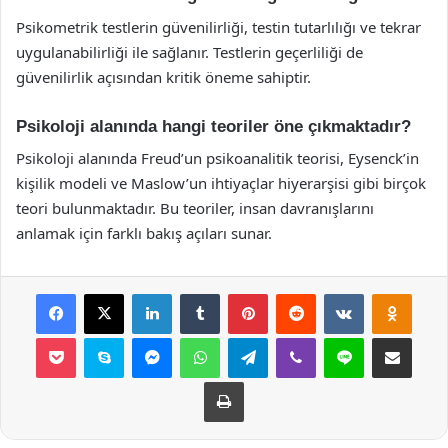
Psikometrik testlerin güvenilirliği, testin tutarlılığı ve tekrar
uygulanabilirliği ile sağlanır. Testlerin geçerliliği de
güvenilirlik açısından kritik öneme sahiptir.
Psikoloji alanında hangi teoriler öne çıkmaktadır?
Psikoloji alanında Freud’un psikoanalitik teorisi, Eysenck’in
kişilik modeli ve Maslow’un ihtiyaçlar hiyerarşisi gibi birçok
teori bulunmaktadır. Bu teoriler, insan davranışlarını
anlamak için farklı bakış açıları sunar.
Facebook
X
LinkedIn
Tumblr
Pinterest
Reddit
VKontakte
Odnok
Pocket
Skype
Messenger
WhatsApp
Telegram
Viber
Line
E-Posta ile payla
Yazdır