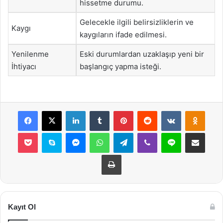
hissetme durumu.
Gelecekle ilgili belirsizliklerin ve
Kaygı
kaygıların ifade edilmesi.
Yenilenme
Eski durumlardan uzaklaşıp yeni bir
İhtiyacı
başlangıç yapma isteği.
Facebook
X
LinkedIn
Tumblr
Pinterest
Reddit
VKontakte
Odnok
Pocket
Skype
Messenger
WhatsApp
Telegram
Viber
Line
E-Posta ile payla
Yazdır
Kayıt Ol