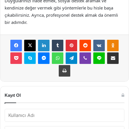
Duygularınızı ifade etmek, sosyal destek aramak ve
kendinize değer vermek gibi yöntemlerle bu hisle başa
çıkabilirsiniz. Ayrıca, profesyonel destek almak da önemli
bir adımdır.
Facebook
X
LinkedIn
Tumblr
Pinterest
Reddit
VKontakte
Odnok
Pocket
Skype
Messenger
WhatsApp
Telegram
Viber
Line
E-Posta ile payla
Yazdır
Kayıt Ol