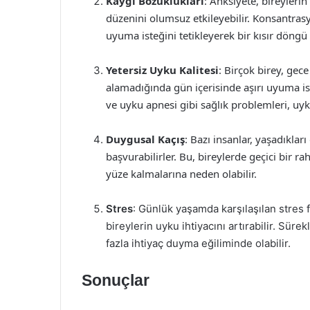
Kaygı Bozuklukları
: Anksiyete, bireyleri
düzenini olumsuz etkileyebilir. Konsantrasyo
uyuma isteğini tetikleyerek bir kısır döngü 
Yetersiz Uyku Kalitesi
: Birçok birey, gec
alamadığında gün içerisinde aşırı uyuma isteğ
ve uyku apnesi gibi sağlık problemleri, uyku
Duygusal Kaçış
: Bazı insanlar, yaşadıkla
başvurabilirler. Bu, bireylerde geçici bir 
yüze kalmalarına neden olabilir.
Stres
: Günlük yaşamda karşılaşılan stres 
bireylerin uyku ihtiyacını artırabilir. Süre
fazla ihtiyaç duyma eğiliminde olabilir.
Sonuçlar