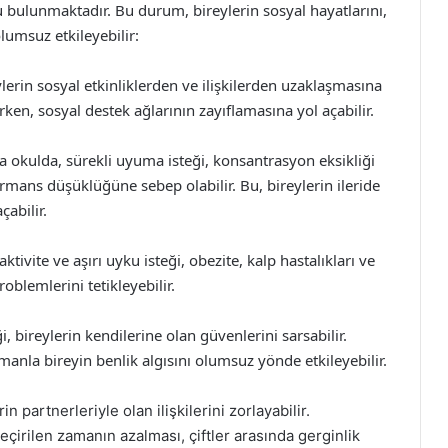
u bulunmaktadır. Bu durum, bireylerin sosyal hayatlarını,
lumsuz etkileyebilir:
ylerin sosyal etkinliklerden ve ilişkilerden uzaklaşmasına
rırken, sosyal destek ağlarının zayıflamasına yol açabilir.
ya okulda, sürekli uyuma isteği, konsantrasyon eksikliği
mans düşüklüğüne sebep olabilir. Bu, bireylerin ileride
abilir.
l aktivite ve aşırı uyku isteği, obezite, kalp hastalıkları ve
oblemlerini tetikleyebilir.
i, bireylerin kendilerine olan güvenlerini sarsabilir.
amanla bireyin benlik algısını olumsuz yönde etkileyebilir.
in partnerleriyle olan ilişkilerini zorlayabilir.
 geçirilen zamanın azalması, çiftler arasında gerginlik