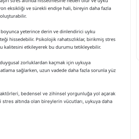
n aşırı stres altında hissetmesine neden olur ve uyku
n eksikliği ve sürekli endişe hali, bireyin daha fazla
oluşturabilir.
e boyunca yeterince derin ve dinlendirici uyku
i hissedebilir. Psikolojik rahatsızlıklar, birikmiş stres
 kalitesini etkileyerek bu durumu tetikleyebilir.
rı duygusal zorluklardan kaçmak için uykuya
rahatlama sağlarken, uzun vadede daha fazla sorunla yüz
faktörleri, bedensel ve zihinsel yorgunluğa yol açarak
kli stres altında olan bireylerin vücutları, uykuya daha