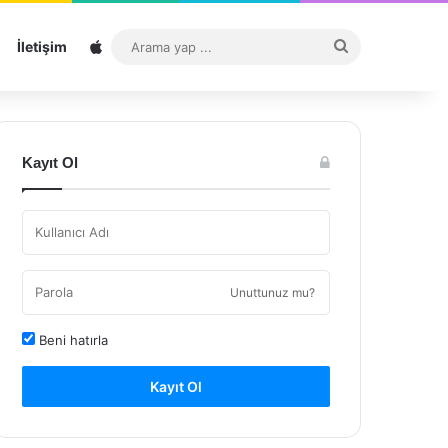
Sitemap
Arama
İletişim
yap
...
Kayıt Ol
Unuttunuz mu?
Beni hatırla
Kayıt Ol