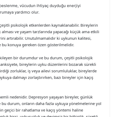
ir beslenme, vücudun ihtiyaç duyduğu enerjiyi
rumaya yardımcı olur.
şitli psikolojik etkenlerden kaynaklanabilir. Bireylerin
 alması ve yaşam tarzlarında yapacağı küçük ama etkili
erini artırabilir. Unutulmamalıdır ki uykunun kalitesi,
e bu konuya gereken özen gösterilmelidir.
kileyen bir durumdur ve bu durum, çeşitli psikolojik
 anksiyete, bireylerin uyku düzenlerini bozarak sürekli
diği zorluklar, iş veya ailevi sorumluluklar, bireylerde
 uykuya dalmayı zorlaştırırken, bazı bireyler için kaçış
nemli nedenidir. Depresyon yaşayan bireyler, günlük
 ve bu durum, onların daha fazla uykuya yönelmelerine yol
çin geçici bir rahatlama ve kaçış yöntemi haline
luk hissi, uykusuzluk ve deyimsiz bir bitkinlik, sürekli