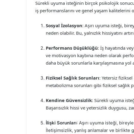
Sürekli uyuma isteğinin birçok psikolojik sonuc
iş performanslarını ve genel yaşam kalitelerini o
Sosyal İzolasyon
: Aşırı uyuma isteği, bire
neden olabilir. Bu, yalnızlık hissiyatını artı
Performans Düşüklüğü
: İş hayatında ve
ve motivasyon kaybına neden olarak perfor
daha büyük sorunlarla karşılaşmasına yol aç
Fiziksel Sağlık Sorunları
: Yetersiz fizikse
metabolizma sorunları gibi fiziksel sağlık pr
Kendine Güvensizlik
: Sürekli uyuma isteğ
Başarısızlık hissi ve yetersizlik duygusu, z
İlişki Sorunları
: Aşırı uyuma isteği, bireyler
İletişimsizlik, yanlış anlamalar ve birlikte