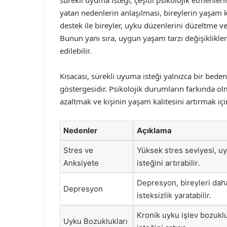
sürekli uyuma isteği, çeşitli psikolojik etmenler
yatan nedenlerin anlaşılması, bireylerin yaşam ka
destek ile bireyler, uyku düzenlerini düzeltme ve 
Bunun yanı sıra, uygun yaşam tarzı değişiklikleri
edilebilir.
Kısacası, sürekli uyuma isteği yalnızca bir beden
göstergesidir. Psikolojik durumların farkında o
azaltmak ve kişinin yaşam kalitesini artırmak içi
Nedenler
Açıklama
Stres ve
Yüksek stres seviyesi, uy
Anksiyete
isteğini artırabilir.
Depresyon, bireyleri daha
Depresyon
isteksizlik yaratabilir.
Kronik uyku işlev bozukl
Uyku Bozuklukları