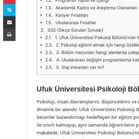
Programın Yapısı ve İçeriği
Skype
Akademik Kadro ve Araştırma Olanakları
Kariyer Fırsatları
E-Posta ile paylaş
Uluslararası Fırsatlar
Yazdır
SSS (Sıkça Sorulan Sorular)
1. Ufuk Üniversitesi Psikoloji Bölümü'nde 
2. Psikoloji eğitimi almak için hangi özell
3. Bölüm mezunları hangi alanlarda çalışa
4. Uluslararası değişim programlarına kat
5. Staj imkanları var mı?
Ufuk Üniversitesi Psikoloji Bö
Psikoloji, insan davranışlarını, düşüncelerini ve
dinamik bir alandır. Ufuk Üniversitesi Psikoloji
beceriler kazandırmayı hedefleyen bir eğitim p
ile sınırlı kalmayıp, aynı zamanda öğrencilerin pr
makalede, Ufuk Üniversitesi Psikoloji Bölümü’