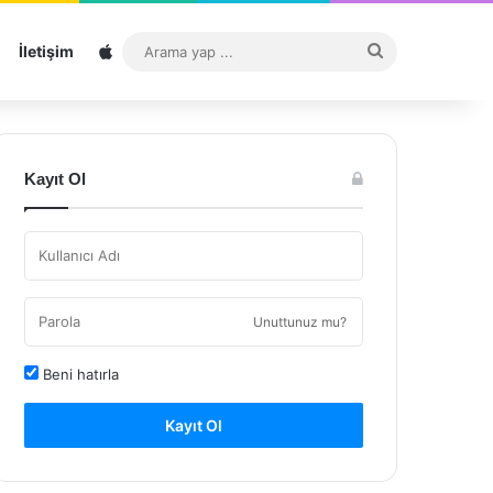
Sitemap
Arama
İletişim
yap
...
Kayıt Ol
Unuttunuz mu?
Beni hatırla
Kayıt Ol