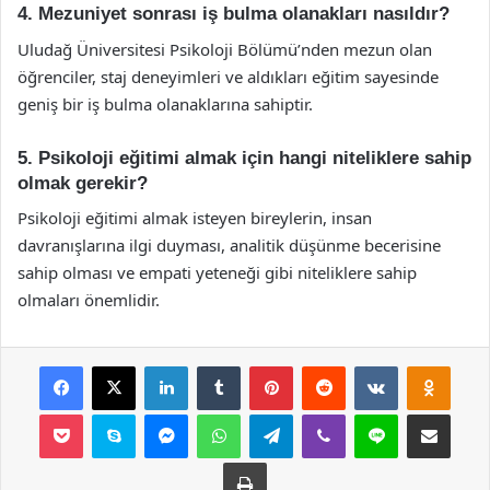
4. Mezuniyet sonrası iş bulma olanakları nasıldır?
Uludağ Üniversitesi Psikoloji Bölümü’nden mezun olan
öğrenciler, staj deneyimleri ve aldıkları eğitim sayesinde
geniş bir iş bulma olanaklarına sahiptir.
5. Psikoloji eğitimi almak için hangi niteliklere sahip
olmak gerekir?
Psikoloji eğitimi almak isteyen bireylerin, insan
davranışlarına ilgi duyması, analitik düşünme becerisine
sahip olması ve empati yeteneği gibi niteliklere sahip
olmaları önemlidir.
Facebook
X
LinkedIn
Tumblr
Pinterest
Reddit
VKontakte
Odnok
Pocket
Skype
Messenger
WhatsApp
Telegram
Viber
Line
E-Posta ile payla
Yazdır