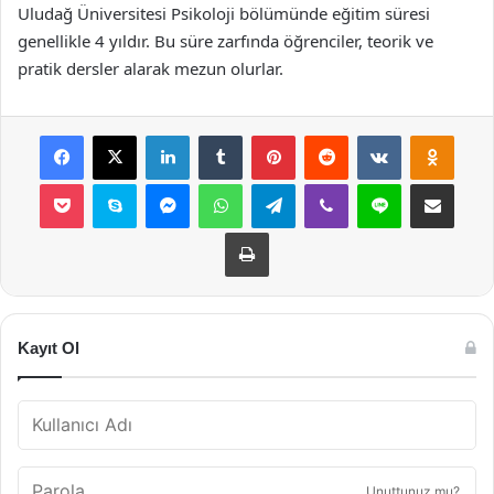
Uludağ Üniversitesi Psikoloji bölümünde eğitim süresi
genellikle 4 yıldır. Bu süre zarfında öğrenciler, teorik ve
pratik dersler alarak mezun olurlar.
Facebook
X
LinkedIn
Tumblr
Pinterest
Reddit
VKontakte
Odnok
Pocket
Skype
Messenger
WhatsApp
Telegram
Viber
Line
E-Posta ile payla
Yazdır
Kayıt Ol
Unuttunuz mu?