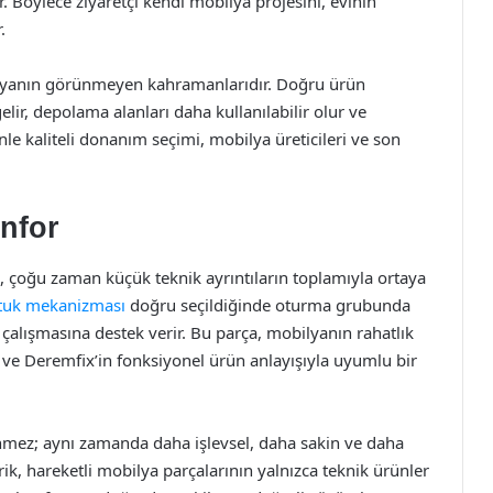
. Böylece ziyaretçi kendi mobilya projesini, evinin
.
ilyanın görünmeyen kahramanlarıdır. Doğru ürün
elir, depolama alanları daha kullanılabilir olur ve
nle kaliteli donanım seçimi, mobilya üreticileri ve son
nfor
, çoğu zaman küçük teknik ayrıntıların toplamıyla ortaya
tuk mekanizması
doğru seçildiğinde oturma grubunda
cı çalışmasına destek verir. Bu parça, mobilyanın rahatlık
r ve Deremfix’in fonksiyonel ürün anlayışıyla uyumlu bir
nmez; aynı zamanda daha işlevsel, daha sakin ve daha
erik, hareketli mobilya parçalarının yalnızca teknik ürünler