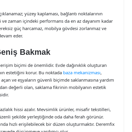
açıklanamaz; yüzey kaplaması, bağlantı noktalarının
si ve zaman içindeki performans da en az dayanım kadar
 gereksiz güç harcamaz, mobilya gövdesi zorlanmaz ve
 devam eder.
Geniş Bakmak
 erişim biçimi de önemlidir. Evde dağınıklık oluşturan
ın estetiğini korur. Bu noktada
baza mekanizması
,
u açan ve eşyaların güvenli biçimde saklanmasına yardım
dan değerli olan, saklama fikrinin mobilyanın estetik
idir.
lık hissi azalır. Mevsimlik ürünler, misafir tekstilleri,
üzenli şekilde yerleştiğinde oda daha ferah görünür.
nda hızlı erişilebilecek bir düzen oluşturmaktır. Deremfix
çerçevede düşünmeye yardımcı olur.