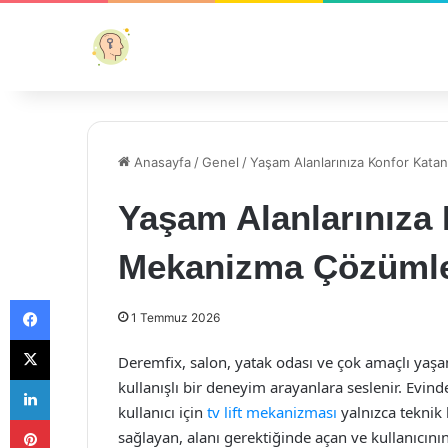
Anasayfa
/
Genel
/
Yaşam Alanlarınıza Konfor Kat
Yaşam Alanlarınıza
Mekanizma Çözümle
Facebook
1 Temmuz 2026
X
Deremfix, salon, yatak odası ve çok amaçlı yaşa
LinkedIn
kullanışlı bir deneyim arayanlara seslenir. Evind
kullanıcı için
tv lift mekanizması
yalnızca teknik
Pinterest
sağlayan, alanı gerektiğinde açan ve kullanıcının