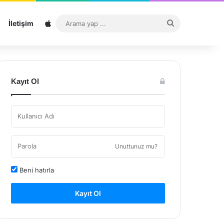
Sitemap
Arama
İletişim
yap
...
Kayıt Ol
Unuttunuz mu?
Beni hatırla
Kayıt Ol