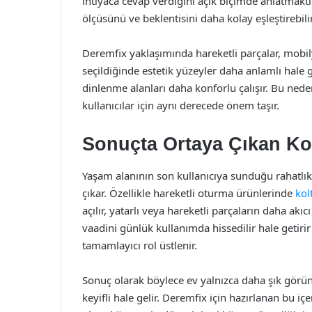
ihtiyaca cevap verdiğini açık biçimde anlatmaktır
ölçüsünü ve beklentisini daha kolay eşleştirebilir
Deremfix yaklaşımında hareketli parçalar, mob
seçildiğinde estetik yüzeyler daha anlamlı hale g
dinlenme alanları daha konforlu çalışır. Bu nede
kullanıcılar için aynı derecede önem taşır.
Sonuçta Ortaya Çıkan Ko
Yaşam alanının son kullanıcıya sunduğu rahatlık
çıkar. Özellikle hareketli oturma ürünlerinde
kol
açılır, yatarlı veya hareketli parçaların daha akı
vaadini günlük kullanımda hissedilir hale getiri
tamamlayıcı rol üstlenir.
Sonuç olarak böylece ev yalnızca daha şık görü
keyifli hale gelir. Deremfix için hazırlanan bu iç