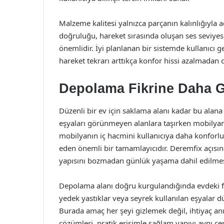
Malzeme kalitesi yalnızca parçanın kalınlığıyla 
doğruluğu, hareket sırasında oluşan ses seviye
önemlidir. İyi planlanan bir sistemde kullanıcı
hareket tekrarı arttıkça konfor hissi azalmadan
Depolama Fikrine Daha 
Düzenli bir ev için saklama alanı kadar bu alana
eşyaları görünmeyen alanlara taşırken mobilyan
mobilyanın iç hacmini kullanıcıya daha konforl
eden önemli bir tamamlayıcıdır. Deremfix açısın
yapısını bozmadan günlük yaşama dahil edilmes
Depolama alanı doğru kurgulandığında evdeki fazla
yedek yastıklar veya seyrek kullanılan eşyalar d
Burada amaç her şeyi gizlemek değil, ihtiyaç anı
çözümleri, pratik erişimle sağlam yapıyı aynı 