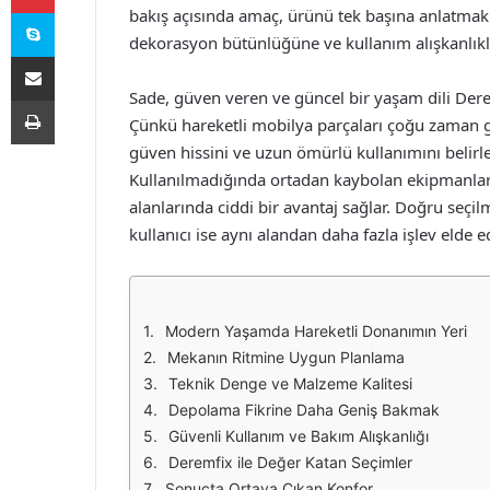
Skype
bakış açısında amaç, ürünü tek başına anlatmak
dekorasyon bütünlüğüne ve kullanım alışkanlıkla
E-Posta ile paylaş
Sade, güven veren ve güncel bir yaşam dili Dere
Yazdır
Çünkü hareketli mobilya parçaları çoğu zaman 
güven hissini ve uzun ömürlü kullanımını belirle
Kullanılmadığında ortadan kaybolan ekipmanlar
alanlarında ciddi bir avantaj sağlar. Doğru seçi
kullanıcı ise aynı alandan daha fazla işlev elde e
Modern Yaşamda Hareketli Donanımın Yeri
Mekanın Ritmine Uygun Planlama
Teknik Denge ve Malzeme Kalitesi
Depolama Fikrine Daha Geniş Bakmak
Güvenli Kullanım ve Bakım Alışkanlığı
Deremfix ile Değer Katan Seçimler
Sonuçta Ortaya Çıkan Konfor