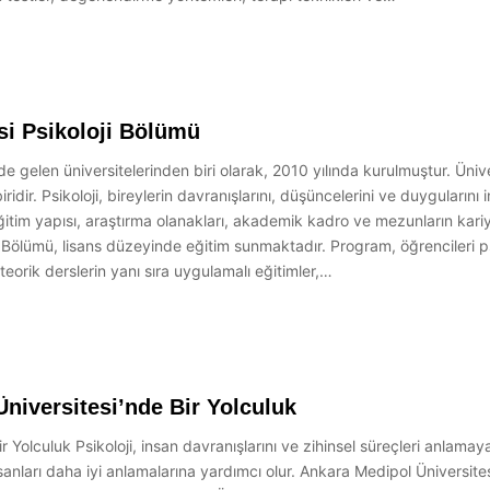
si Psikoloji Bölümü
e gelen üniversitelerinden biri olarak, 2010 yılında kurulmuştur. Ünivers
iridir. Psikoloji, bireylerin davranışlarını, düşüncelerini ve duyguların
ğitim yapısı, araştırma olanakları, akademik kadro ve mezunların kariye
i Bölümü, lisans düzeyinde eğitim sunmaktadır. Program, öğrencileri psi
teorik derslerin yanı sıra uygulamalı eğitimler,…
Üniversitesi’nde Bir Yolculuk
r Yolculuk Psikoloji, insan davranışlarını ve zihinsel süreçleri anlamay
sanları daha iyi anlamalarına yardımcı olur. Ankara Medipol Üniversit