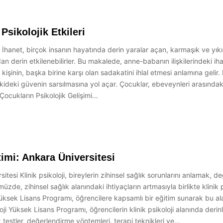
Psikolojik Etkileri
ri İhanet, birçok insanın hayatında derin yaralar açan, karmaşık ve yık
an derin etkilenebilirler. Bu makalede, anne-babanın ilişkilerindeki iha
 kişinin, başka birine karşı olan sadakatini ihlal etmesi anlamına gelir
ilişkideki güvenin sarsılmasına yol açar. Çocuklar, ebeveynleri arasında
. Çocukların Psikolojik Gelişimi…
timi: Ankara Üniversitesi
rsitesi Klinik psikoloji, bireylerin zihinsel sağlık sorunlarını anlamak
ümüzde, zihinsel sağlık alanındaki ihtiyaçların artmasıyla birlikte klini
 Yüksek Lisans Programı, öğrencilere kapsamlı bir eğitim sunarak bu 
i Yüksek Lisans Programı, öğrencilerin klinik psikoloji alanında derinl
testler, değerlendirme yöntemleri, terapi teknikleri ve…