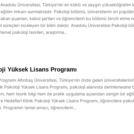
Anadolu Üniversitesi, Türkiye’nin en köklü ve saygın yükseköğretim ku
e eğitim imkanı sunmaktadır. Psikoloji bölümü, üniversitenin en popüle
 taban puanları, kabul şartları ve öğrencilerin bu bölümü tercih etme 
el süreçleri inceleyen bir bilim dalıdır. Anadolu Üniversitesi Psikoloji
mel psikoloji teorileri, araştırma…
loji Yüksek Lisans Programı
s Programı Altınbaş Üniversitesi, Türkiye’nin önde gelen üniversiteleri
ik Psikoloji Yüksek Lisans Programı, psikoloji alanında derinlemesine b
gram, hem teorik bilgi hem de pratik uygulama açısından zengin bir e
e Hedefleri Klinik Psikoloji Yüksek Lisans Programı, öğrencilere psik
r. Programın temel amacı, öğrencilerin…