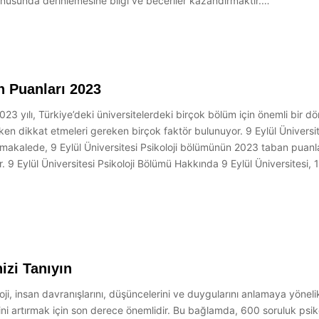
nusunda derinlemesine bilgi ve beceriler kazandırmaktır.…
an Puanları 2023
023 yılı, Türkiye’deki üniversitelerdeki birçok bölüm için önemli bir dö
arken dikkat etmeleri gereken birçok faktör bulunuyor. 9 Eylül Üniversi
 makalede, 9 Eylül Üniversitesi Psikoloji bölümünün 2023 taban puanlar
r. 9 Eylül Üniversitesi Psikoloji Bölümü Hakkında 9 Eylül Üniversitesi,
izi Tanıyın
ji, insan davranışlarını, düşüncelerini ve duygularını anlamaya yönelik b
ni artırmak için son derece önemlidir. Bu bağlamda, 600 soruluk psikolo