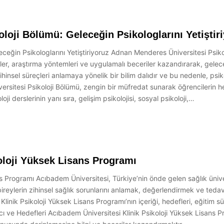
loji Bölümü: Geleceğin Psikologlarını Yetiştir
eğin Psikologlarını Yetiştiriyoruz Adnan Menderes Üniversitesi Psikol
iler, araştırma yöntemleri ve uygulamalı beceriler kazandırarak, gelece
ihinsel süreçleri anlamaya yönelik bir bilim dalıdır ve bu nedenle, psik
itesi Psikoloji Bölümü, zengin bir müfredat sunarak öğrencilerin hem 
i derslerinin yanı sıra, gelişim psikolojisi, sosyal psikoloji,…
oloji Yüksek Lisans Programı
 Programı Acıbadem Üniversitesi, Türkiye’nin önde gelen sağlık üniversi
 bireylerin zihinsel sağlık sorunlarını anlamak, değerlendirmek ve tedav
Klinik Psikoloji Yüksek Lisans Programı’nın içeriği, hedefleri, eğitim 
 ve Hedefleri Acıbadem Üniversitesi Klinik Psikoloji Yüksek Lisans Pr