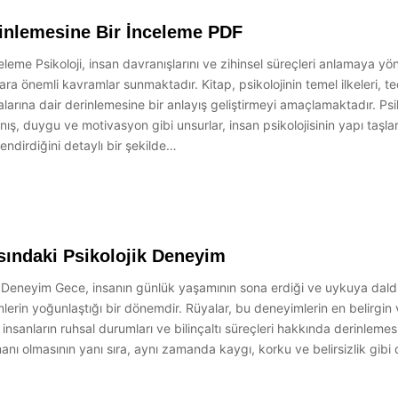
erinlemesine Bir İnceleme PDF
leme Psikoloji, insan davranışlarını ve zihinsel süreçleri anlamaya yöneli
a önemli kavramlar sunmaktadır. Kitap, psikolojinin temel ilkeleri, te
arına dair derinlemesine bir anlayış geliştirmeyi amaçlamaktadır. Psiko
nış, duygu ve motivasyon gibi unsurlar, insan psikolojisinin yapı taşlar
endirdiğini detaylı bir şekilde…
sındaki Psikolojik Deneyim
k Deneyim Gece, insanın günlük yaşamının sona erdiği ve uykuya daldığ
rin yoğunlaştığı bir dönemdir. Rüyalar, bu deneyimlerin en belirgin ve 
 insanların ruhsal durumları ve bilinçaltı süreçleri hakkında derinleme
nı olmasının yanı sıra, aynı zamanda kaygı, korku ve belirsizlik gibi